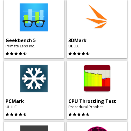
Geekbench 5
3DMark
Primate Labs Inc.
UL LLC
PCMark
CPU Throttling Test
UL LLC
Procedural Prophet