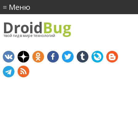
Droid
Bug
твой гид в мире технологий