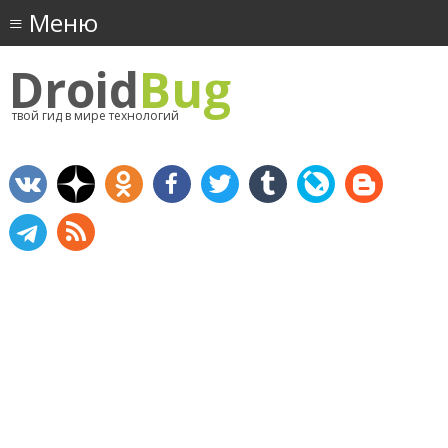
Droid
Bug
твой гид в мире технологий