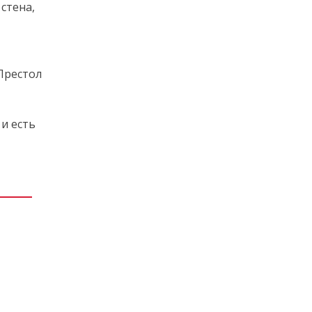
стена,
 Престол
и есть