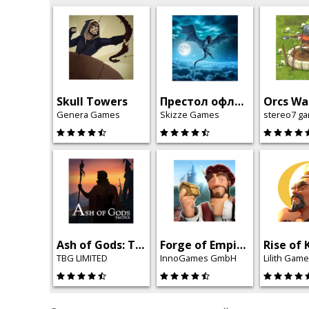
Skull Towers
Престол офлайн
Genera Games
Skizze Games
stereo7 g
Ash of Gods: Tactics
Forge of Empires
TBG LIMITED
InnoGames GmbH
Lilith Gam