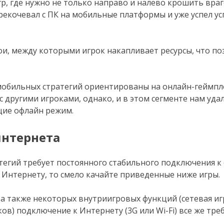
р, где нужно не только направо и налево крошить враг
рекочевал с ПК на мобильные платформы и уже успел у
и, между которыми игрок накапливает ресурсы, что по
мобильных стратегий ориентированы на онлайн-геймпл
 с другими игроками, однако, и в этом сегменте нам уда
щие офлайн режим.
интернета
атегий требует постоянного стабильного подключения к с
к Интернету, то смело качайте приведенные ниже игры.
, а также некоторых внутриигровых функций (сетевая иг
в) подключение к Интернету (3G или Wi-Fi) все же треб