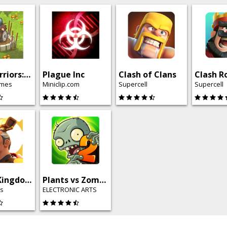
Orcs Warriors: Offline Tower Defense
Plague Inc
Clash of Clans
Clash R
ames
Miniclip.com
Supercell
Supercell
Rise of Kingdoms: Lost Crusade
Plants vs Zombies™ 2 Free
es
ELECTRONIC ARTS