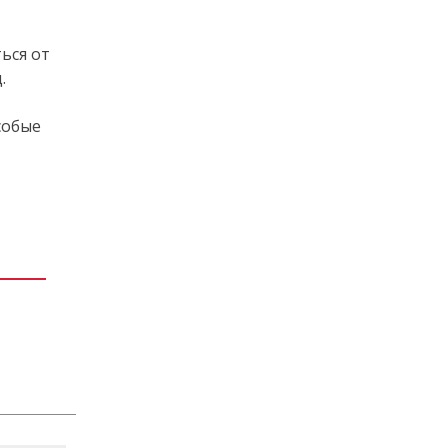
ься от
.
собые