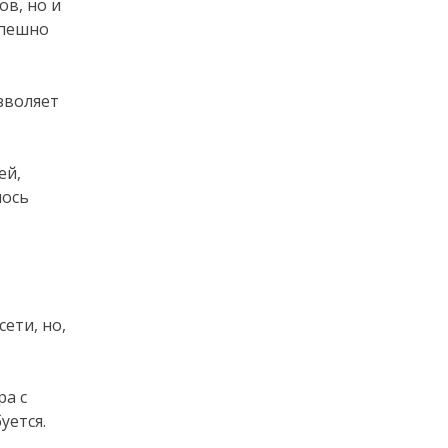
ов, но и
спешно
зволяет
ей,
лось
ети, но,
ра с
уется.