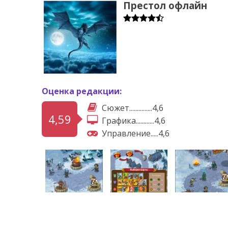
Престол офлайн
Оценка редакции:
Сюжет...............4,6
4,59
Графика............4,6
Управление.....4,6