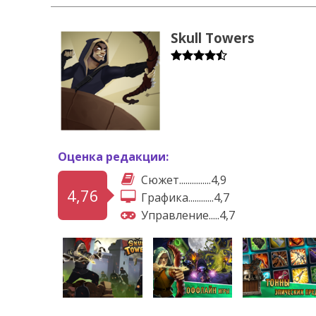
Skull Towers
Оценка редакции:
Сюжет...............4,9
4,76
Графика............4,7
Управление.....4,7