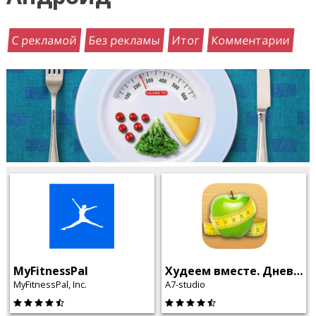
С рекламой
Без рекламы
Итог
Комментарии
MyFitnessPal
Худеем вместе. Дневник калорий
MyFitnessPal, Inc.
A7-studio