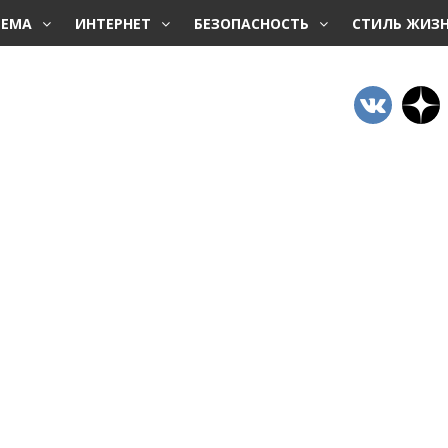
ТЕМА
ИНТЕРНЕТ
БЕЗОПАСНОСТЬ
СТИЛЬ ЖИЗ