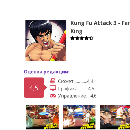
Kung Fu Attack 3 - Fa
King
Оценка редакции:
Сюжет...............4,4
4,5
Графика............4,5
Управление.....4,6