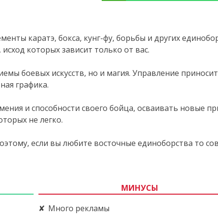
менты каратэ, бокса, кунг-фу, борьбы и других единобор
исход которых зависит только от вас.
емы боевых искусств, но и магия. Управление приноси
ная графика.
мения и способности своего бойца, осваивать новые п
оторых не легко.
поэтому, если вы любите восточные единоборства то со
МИНУСЫ
Много рекламы