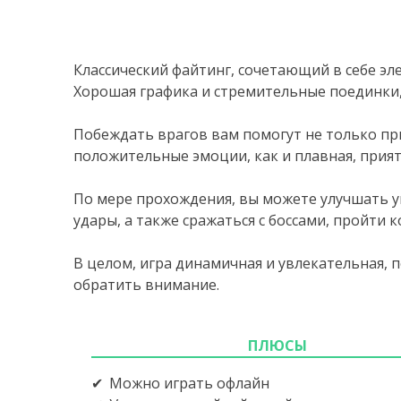
Классический файтинг, сочетающий в себе эле
Хорошая графика и стремительные поединки, 
Побеждать врагов вам помогут не только при
положительные эмоции, как и плавная, прият
По мере прохождения, вы можете улучшать у
удары, а также сражаться с боссами, пройти к
В целом, игра динамичная и увлекательная, 
обратить внимание.
ПЛЮСЫ
Можно играть офлайн