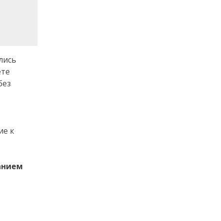
лись
ете
без
ие к
анием