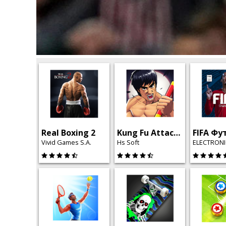
Real Boxing 2
Kung Fu Attack 3 - Fantasy Fighting King
FIFA Фу
Vivid Games S.A.
Hs Soft
ELECTRONI