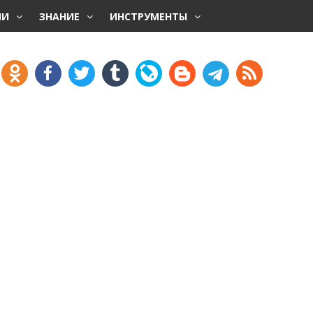
НИ
ЗНАНИЕ
ИНСТРУМЕНТЫ