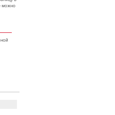
е можно
тной