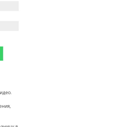
идео.
ения,
раницу в