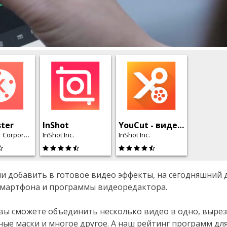
ter
InShot
YouCut - видеоредактор, видео монтаж
KineMaster Corporation
InShot Inc.
InShot Inc.
ли добавить в готовое видео эффекты, на сегодняшний 
смартфона и программы видеоредактора.
вы сможете объединить несколько видео в одно, выре
ные маски и многое другое. А наш рейтинг программ дл