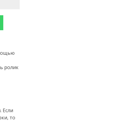
омощью
ть ролик
. Если
ки, то